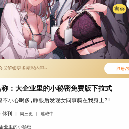
書架
会员解锁更多精彩内容~
註册/
名称：大企业里的小秘密免费版下拉式
餐不小心喝多,睁眼后发现女同事骑在我身上?!
休刊
：
|
周三更 |
連載中
企业里的小秘密