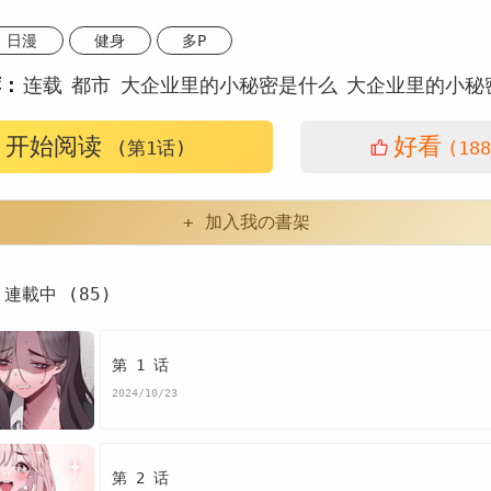
日漫
健身
多P
荐：
连载
都市
大企业里的小秘密是什么
大企业里的小秘
的小秘密包括
企业大秘是什么职位
大企业的故事
大企
开始阅读
好看
(第1话)
(188
什么特点
大企业的诅咒
大企业的规模
小企业的灵魂
+ 加入我の書架
企业管理者角色
韩漫大企业里的小秘密是什么
連載中 (85)
业里的小秘密
大企业里的小秘密漫画
的小秘密漫画免费
看大企业里的小秘密漫画末删减版
第 1 话
2024/10/23
的小秘密免费
版大企业里的小秘密漫画最新话
的小秘密漫画汗汗漫画
大企业里的小秘密漫画歪歪漫画
第 2 话