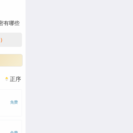
密有哪些
业的作用
)
正序
免费
免费