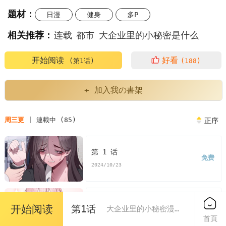
题材：
日漫
健身
多P
相关推荐：
连载
都市
大企业里的小秘密是什么
大企业里的小秘密有哪些
大企业里的小秘密包括
开始阅读
好看
(第1话)
(188)
企业大秘是什么职位
大企业的故事
大企业的作用
+ 加入我の書架
大企业有什么特点
大企业的诅咒
大企业的规模
周三更
| 連載中 (85)
正序
小企业的灵魂
大企业小企业管理者角色
第 1 话
免费
韩漫大企业里的小秘密是什么
2024/10/23
韩漫大企业里的小秘密
大企业里的小秘密漫画
第 2 话
开始阅读
第1话
大企业里的小秘密漫画免费
免费
大企业里的小秘密漫画免费
2024/10/23
首頁