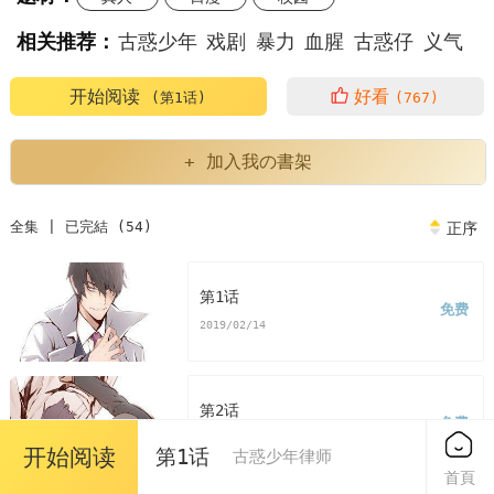
相关推荐：
古惑少年
戏剧
暴力
血腥
古惑仔
义气
热血江湖
风暴
动作
犯罪
古惑少年洪文定
开始阅读
好看
(第1话)
(767)
古惑少年律师
古惑少年漫画免费观看
+ 加入我の書架
古惑少年什么意思
古惑少年奋斗篇
全集 | 已完結 (54)
正序
古惑少年激斗篇3
少年古惑仔
古惑少年漫画
第1话
免费
少年古惑仔电影系列
我想看少年古惑仔
2019/02/14
韩漫古惑少年洪文定
韩漫古惑少年
第2话
免费
古惑少年漫画免费
看古惑少年漫画末删减版
2019/02/14
开始阅读
第1话
古惑少年律师
首頁
古惑少年免费
版古惑少年漫画最新话