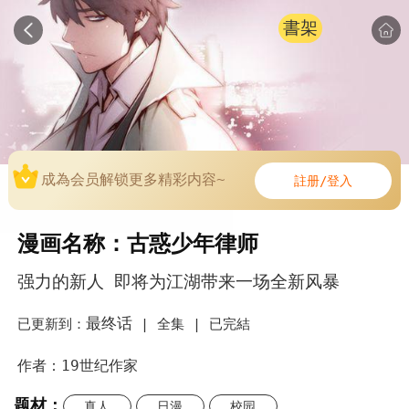
書架
成為会员解锁更多精彩内容~
註册/登入
漫画名称：古惑少年律师
强力的新人 即将为江湖带来一场全新风暴
最终话
已更新到：
|
全集 |
已完結
作者：19世纪作家
题材：
真人
日漫
校园