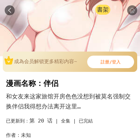
書架
成為会员解锁更多精彩内容~
註册/登入
漫画名称：伴侣
和女友来这家旅馆开房色色没想到被莫名强制交
换伴侣我得想办法离开这里…
第 20 话
已更新到：
|
全集 |
已完結
作者：未知