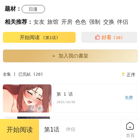
题材：
日漫
相关推荐：
女友
旅馆
开房
色色
强制
交换
伴侣
开始阅读
好看
(第1话)
(38)
+ 加入我の書架
全集 | 已完結 (20)
正序
第 1 话
免费
2025/10/05
第 2 话
开始阅读
第1话
伴侣
免费
2025/10/05
首頁