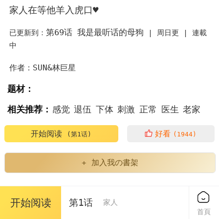
家人在等他羊入虎口♥
第69话 我是最听话的母狗
已更新到：
|
周日更 |
連載
中
作者：SUN&林巨星
题材：
相关推荐：
感觉
退伍
下体
刺激
正常
医生
老家
家人
羊入虎口
开始阅读
好看
(第1话)
(1944)
+ 加入我の書架
周日更
| 連載中 (70)
正序
开始阅读
第1话
家人
首頁
第1话 医生，帮我看看这边好