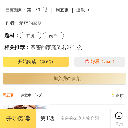
第 70 话
已更新到：
|
周五更 |
連載中
作者：亲密的家庭
题材：
韩漫
肉欲
相关推荐：
亲密的家庭又名叫什么
亲密的家庭漫画为什么不更新了
亲密的家庭繁体
开始阅读
好看
(第1话)
(2049)
亲密的家庭人物介绍
亲密的家庭又叫什么
+ 加入我の書架
亲密的家庭英语
亲密的家庭关系对孩子的影响
周五更
| 連載中 (70)
正序
亲密的家庭泰民
第1章
免费
开始阅读
第1话
亲密的家庭或者朋友中的评价表现了
亲密的家庭人物介绍
2023/04/07
首頁