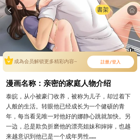
書架
成為会员解锁更多精彩内容~
註册/登入
漫画名称：亲密的家庭人物介绍
泰皖，从小被豪门收养，被称为儿子，却过着下
人般的生活。转眼他已经成长为一个健硕的青
年，每当看见唯一对他好的娜静心跳就加快。另
一边，总是欺负折磨他的漂亮姐妹和婶婶，也越
来越意识到他已是一个成年男性……