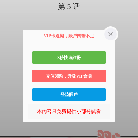
第 5 话
VIP卡過期，賬戶閱幣不足
3秒快速註冊
充值閱幣，升級VIP會員
登陸賬戶
本內容只免費提供小部分試看