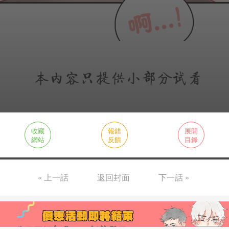
收藏
報錯
展開
網站
反饋
目錄
« 上一話
返回封面
下一話 »