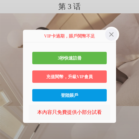
第 3 话
VIP卡過期，賬戶閱幣不足
3秒快速註冊
充值閱幣，升級VIP會員
登陸賬戶
本內容只免費提供小部分試看