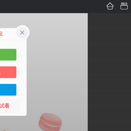
足
員
試看