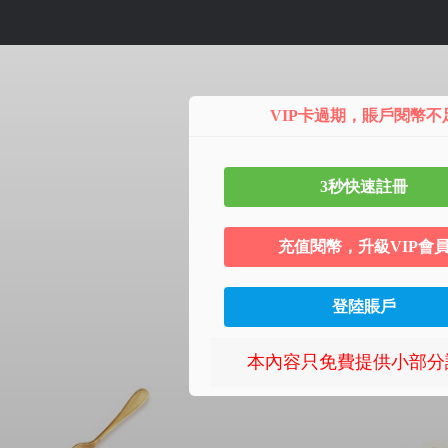
第 4 话
VIP卡過期，賬戶閱幣不
3秒快速註冊
充值閱幣，升級VIP會
登陸賬戶
本內容只免費提供小部分