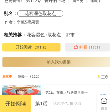
第112话 香丹的下场
已更新到：
|
周三更 |
連載中
别名：
花容溼色取花点
作者：李萬&蜜果實
相关推荐：
花容湿色:取花点
都市
花容湿色:取花点李万
蜜果实
开始阅读
好看
(第1话)
(1261)
花容湿色取花点最简单三个步骤
天际ini配置器
+ 加入我の書架
业务招待费超出部分如何处理
周三更
| 連載中 (112)
正序
下次考试目标及改进措施
operatorlevel
第1话 在街上巧遇隐世高手
免费
女人喝西红花有什么效果
2024/08/06
开始阅读
第1话
花容湿色:取花点
首頁
事业单位工勤岗位是做什么的
nbalucas