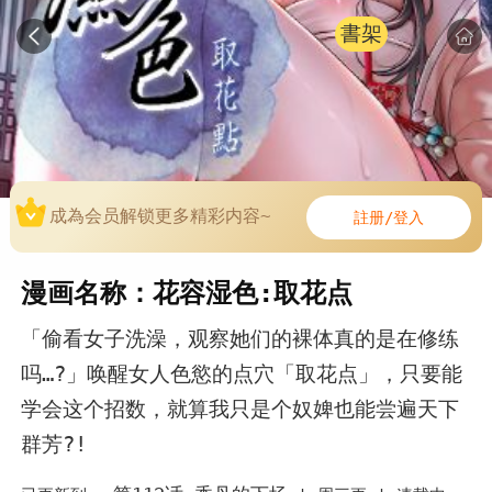
書架
成為会员解锁更多精彩内容~
註册/登入
漫画名称：花容湿色:取花点
「偷看女子洗澡，观察她们的裸体真的是在修练
吗…?」唤醒女人色慾的点穴「取花点」，只要能
学会这个招数，就算我只是个奴婢也能尝遍天下
群芳?!