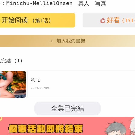
荐：
Minichu-NellielOnsen
真人
写真
开始阅读
好看
(第1话)
(151
+ 加入我の書架
已完結 (1)
第 1
2024/06/09
全集已完結